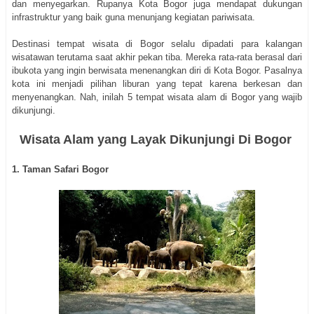
dan menyegarkan. Rupanya Kota Bogor juga mendapat dukungan
infrastruktur yang baik guna menunjang kegiatan pariwisata.
Destinasi tempat wisata di Bogor selalu dipadati para kalangan
wisatawan terutama saat akhir pekan tiba. Mereka rata-rata berasal dari
ibukota yang ingin berwisata menenangkan diri di Kota Bogor. Pasalnya
kota ini menjadi pilihan liburan yang tepat karena berkesan dan
menyenangkan. Nah, inilah 5 tempat wisata alam di Bogor yang wajib
dikunjungi.
Wisata Alam yang Layak Dikunjungi Di Bogor
1. Taman Safari Bogor