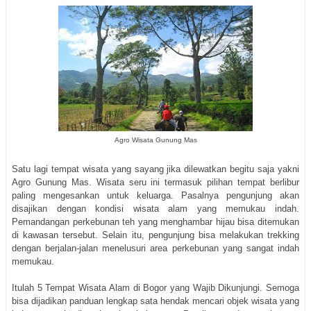
Agro Wisata Gunung Mas
Satu lagi tempat wisata yang sayang jika dilewatkan begitu saja yakni
Agro Gunung Mas. Wisata seru ini termasuk pilihan tempat berlibur
paling mengesankan untuk keluarga. Pasalnya pengunjung akan
disajikan dengan kondisi wisata alam yang memukau indah.
Pemandangan perkebunan teh yang menghambar hijau bisa ditemukan
di kawasan tersebut. Selain itu, pengunjung bisa melakukan trekking
dengan berjalan-jalan menelusuri area perkebunan yang sangat indah
memukau.
Itulah 5 Tempat Wisata Alam di Bogor yang Wajib Dikunjungi. Semoga
bisa dijadikan panduan lengkap sata hendak mencari objek wisata yang