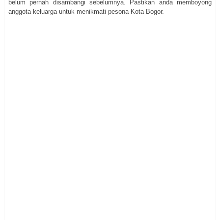
belum pernah disambangi sebelumnya. Pastikan anda memboyong
anggota keluarga untuk menikmati pesona Kota Bogor.