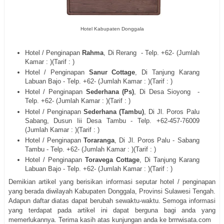
Hotel Kabupaten Donggala
Hotel / Penginapan
Rahma
, Di Rerang
- Telp. +62- (Jumlah
Kamar : )(Tarif : )
Hotel / Penginapan
Sanur Cottage
, Di Tanjung Karang
Labuan Bajo - Telp. +62- (Jumlah Kamar : )(Tarif : )
Hotel / Penginapan
Sederhana (Ps)
, Di Desa Sioyong
-
Telp. +62- (Jumlah Kamar : )(Tarif : )
Hotel / Penginapan
Sederhana (Tambu)
, Di Jl. Poros Palu
Sabang, Dusun Iii Desa Tambu - Telp. +62-457-76009
(Jumlah Kamar : )(Tarif : )
Hotel / Penginapan
Toraranga
, Di Jl. Poros Palu - Sabang
Tambu - Telp. +62- (Jumlah Kamar : )(Tarif : )
Hotel / Penginapan
Toravega Cottage
, Di Tanjung Karang
Labuan Bajo - Telp. +62- (Jumlah Kamar : )(Tarif : )
Demikian artikel yang berisikan informasi seputar hotel / penginapan
yang berada diwilayah Kabupaten Donggala, Provinsi Sulawesi Tengah.
Adapun daftar diatas dapat berubah sewaktu-waktu. Semoga informasi
yang terdapat pada artikel ini dapat berguna bagi anda yang
memerlukannya. Terima kasih atas kunjungan anda ke brrrwisata.com