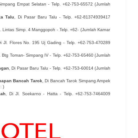
Simpang Empat Selatan
- Telp. +62-
753-65572
(Jumlah
a Talu
, Di
Pasar Baru Talu
- Telp. +62-
81374939417
l. Lintas Simp. 4 Manggopoh
- Telp. +62- (Jumlah Kamar
Di
Jl. Flores No. 195 Uj Gading
- Telp. +62-
753-470289
l. Btg Toman- Simpang IV
- Telp. +62-
753-65460
(Jumlah
ngan
, Di
Pasar Baru Talu
- Telp. +62-
753-60014
(Jumlah
napan Bancah Tarok
, Di
Bancah Tarok Simpang Ampek
: )
nah
, Di
Jl. Soekarno - Hatta
- Telp. +62-
753-7464009