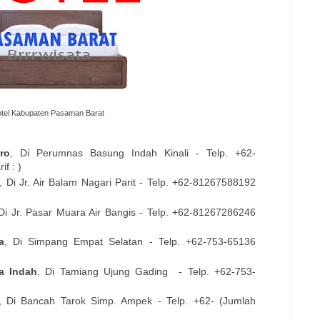
tel Kabupaten Pasaman Barat
ro
, Di
Perumnas Basung Indah Kinali
- Telp. +62-
f : )
, Di
Jr. Air Balam Nagari Parit
- Telp. +62-
81267588192
 Di
Jr. Pasar Muara Air Bangis
- Telp. +62-
81267286246
a
, Di
Simpang Empat Selatan
- Telp. +62-
753-65136
a Indah
, Di
Tamiang Ujung Gading
- Telp. +62-
753-
, Di
Bancah Tarok Simp. Ampek
- Telp. +62- (Jumlah