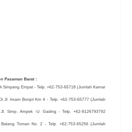
en Pasaman Barat :
Di
Simpang Empat
- Telp. +62-
753-65718
(Jumlah Kamar
 Di
Jl. Imam Bonjol Km 4
- Telp. +62-
753-65777
(Jumlah
i
Jl. Simp. Ampek -U. Gading
- Telp. +62-
8126793792
. Batang Toman No. 2
- Telp. +62-
753-65256
(Jumlah