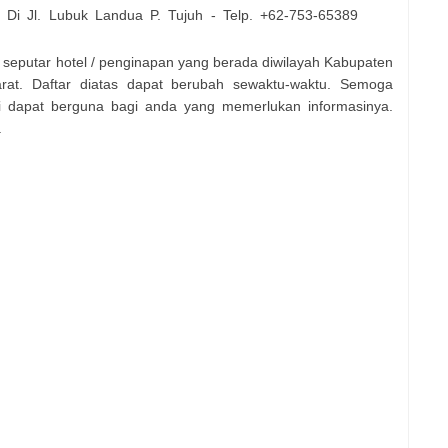
, Di
Jl. Lubuk Landua P. Tujuh
- Telp. +62-
753-65389
si seputar hotel / penginapan yang berada diwilayah Kabupaten
rat. Daftar diatas dapat berubah sewaktu-waktu. Semoga
ini dapat berguna bagi anda yang memerlukan informasinya.
.