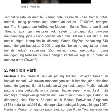
image : Vibin JK
Tempat wisata ini memiliki kamar hotel sejumlah 2.561 kamar hotel,
memiliki ruang pameran dan pertemuan seluas 120.000m², terdapat
mal The Shoppes dan ArtScience Museum, Sands Theatre dan Grand
Theatre, ada tujuh restoran koki selebriti, terdapat dua pavilyun
mengambang, juga kasino dengan lebih dari 600 meja judi dan 1.500
mesin jakpot. Kompleks ini dinaungi Sands SkyPark sepanjang 340
meter dengan kapasitas 3.900 orang dan kolam renang tanpa batas
(infinity edge) sepanjang 150 meter, yang merupakan ruang
menggantung terbesar di dunia dengan kantilever sejauh 67 meter di
menara utara (Tower 3).
2. Merlion Park
Merlion Park
terdapat sebuah patung Merilon. Wilayah taman ini
banyak menarik wisatawan mancanegara untuk berjalan-jalan disekitar
taman dengan menikmati keindahan wilayah sekitarnya. Merlion adalah
patung yang berkepala singa dengan badan seperti ikan. Asal mula
namanya merupakan gabungan dari ikan duyung dan singa. Patung ini
dirancang oleh Fraser Brunner untuk Badan Pariwisata Singapura
(STB) pada tahun1964 dan dipergunakan sebagai logonya hingga 1997.
Perdana Menteri Singapura pada saat itu, Lee Kuan Yew, meresmikan