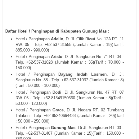
Daftar Hotel / Penginapan di Kabupaten Gunung Mas :
Hotel / Penginapan
Adelin
, Di Jl. Cilik Riwut No. 12A RT. 11
RW. 05 - Telp. +62-537-31555 (Jumlah Kamar : 19)(Tarif :
885.000 - 990.000)
Hotel / Penginapan
Aristo
, Di Jl. Sangkurun No. 71 RT. 04 -
Telp. +62-537-31028 (Jumlah Kamar : 35)(Tarif : 70.000 -
150.000)
Hotel / Penginapan
Dayang Indah Losmen
, Di Jl.
Sangkurun No. 38 - Telp. +62-537-31037 (Jumlah Kamar : 8)
(Tarif : 50.000 - 100.000)
Hotel / Penginapan
Dodi
, Di Jl. Sangkurun No. 47 RT. 07
RW. 05 - Telp. +62-81349150660 (Jumlah Kamar : 8)(Tarif :
50.000 - 120.000)
Hotel / Penginapan
Grace
, Di Jl. Negara RT. 02 Tumbang
Talaken - Telp. +62-85240664438 (Jumlah Kamar : 20)(Tarif
: 50.000 - 250.000)
Hotel / Penginapan
Gunung Mas
, Di Jl. Sangkurun RT. 03 -
Telp. +62-537-31407 (Jumlah Kamar : 15)(Tarif : 150.000 -
350.000)