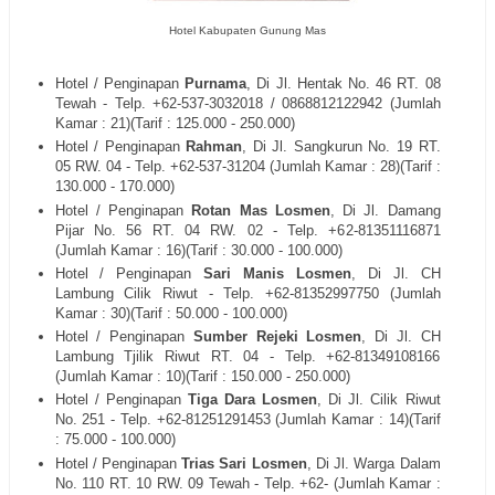
Hotel Kabupaten Gunung Mas
Hotel / Penginapan
Purnama
, Di Jl. Hentak No. 46 RT. 08
Tewah - Telp. +62-537-3032018 / 0868812122942 (Jumlah
Kamar : 21)(Tarif : 125.000 - 250.000)
Hotel / Penginapan
Rahman
, Di Jl. Sangkurun No. 19 RT.
05 RW. 04 - Telp. +62-537-31204 (Jumlah Kamar : 28)(Tarif :
130.000 - 170.000)
Hotel / Penginapan
Rotan Mas Losmen
, Di Jl. Damang
Pijar No. 56 RT. 04 RW. 02 - Telp. +62-81351116871
(Jumlah Kamar : 16)(Tarif : 30.000 - 100.000)
Hotel / Penginapan
Sari Manis Losmen
, Di Jl. CH
Lambung Cilik Riwut - Telp. +62-81352997750 (Jumlah
Kamar : 30)(Tarif : 50.000 - 100.000)
Hotel / Penginapan
Sumber Rejeki Losmen
, Di Jl. CH
Lambung Tjilik Riwut RT. 04 - Telp. +62-81349108166
(Jumlah Kamar : 10)(Tarif : 150.000 - 250.000)
Hotel / Penginapan
Tiga Dara Losmen
, Di Jl. Cilik Riwut
No. 251 - Telp. +62-81251291453 (Jumlah Kamar : 14)(Tarif
: 75.000 - 100.000)
Hotel / Penginapan
Trias Sari Losmen
, Di Jl. Warga Dalam
No. 110 RT. 10 RW. 09 Tewah - Telp. +62- (Jumlah Kamar :