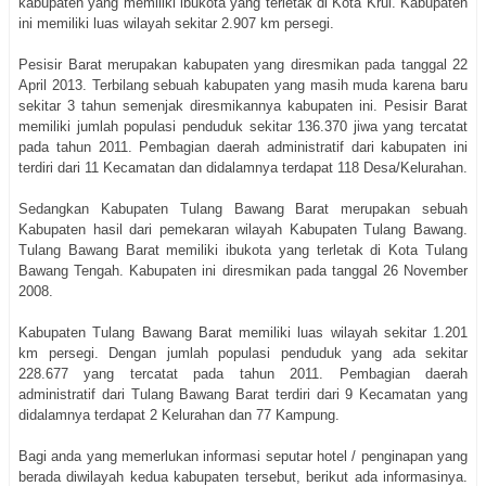
kabupaten yang memiliki ibukota yang terletak di Kota Krui. Kabupaten
ini memiliki luas wilayah sekitar 2.907 km persegi.
Pesisir Barat merupakan kabupaten yang diresmikan pada tanggal 22
April 2013. Terbilang sebuah kabupaten yang masih muda karena baru
sekitar 3 tahun semenjak diresmikannya kabupaten ini. Pesisir Barat
memiliki jumlah populasi penduduk sekitar 136.370 jiwa yang tercatat
pada tahun 2011. Pembagian daerah administratif dari kabupaten ini
terdiri dari 11 Kecamatan dan didalamnya terdapat 118 Desa/Kelurahan.
Sedangkan Kabupaten Tulang Bawang Barat merupakan sebuah
Kabupaten hasil dari pemekaran wilayah Kabupaten Tulang Bawang.
Tulang Bawang Barat memiliki ibukota yang terletak di Kota Tulang
Bawang Tengah. Kabupaten ini diresmikan pada tanggal 26 November
2008.
Kabupaten Tulang Bawang Barat memiliki luas wilayah sekitar 1.201
km persegi. Dengan jumlah populasi penduduk yang ada sekitar
228.677 yang tercatat pada tahun 2011. Pembagian daerah
administratif dari Tulang Bawang Barat terdiri dari 9 Kecamatan yang
didalamnya terdapat 2 Kelurahan dan 77 Kampung.
Bagi anda yang memerlukan informasi seputar hotel / penginapan yang
berada diwilayah kedua kabupaten tersebut, berikut ada informasinya.