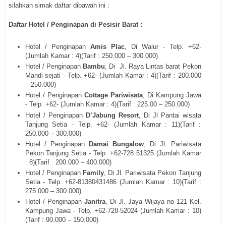
silahkan simak daftar dibawah ini :
Daftar Hotel / Penginapan di Pesisir Barat :
Hotel / Penginapan
Amis Plac
, Di Walur - Telp. +62-
(Jumlah Kamar : 4)(Tarif : 250.000 – 300.000)
Hotel / Penginapan
Bambu
, Di Jl. Raya Lintas barat Pekon
Mandi sejati - Telp. +62- (Jumlah Kamar : 4)(Tarif : 200.000
– 250.000)
Hotel / Penginapan
Cottage Pariwisata
, Di Kampung Jawa
- Telp. +62- (Jumlah Kamar : 4)(Tarif : 225.00 – 250.000)
Hotel / Penginapan
D’Jabung Resort
, Di Jl Pantai wisata
Tanjung Setia - Telp. +62- (Jumlah Kamar : 11)(Tarif :
250.000 – 300.000)
Hotel / Penginapan
Damai Bungalow
, Di Jl. Pariwisata
Pekon Tanjung Setia - Telp. +62-728 51325 (Jumlah Kamar
: 8)(Tarif : 200.000 – 400.000)
Hotel / Penginapan
Family
, Di Jl. Pariwisata Pekon Tanjung
Setia - Telp. +62-81380431486 (Jumlah Kamar : 10)(Tarif :
275.000 – 300.000)
Hotel / Penginapan
Janitra
, Di Jl. Jaya Wijaya no 121 Kel.
Kampung Jawa - Telp. +62-728-52024 (Jumlah Kamar : 10)
(Tarif : 90.000 – 150.000)