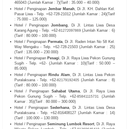
465043 (Jumlah Kamar : 7)(Tarif : 35.000 – 40.000)
Hotel / Penginapan
Jembar Manah
, Di Jl. KH. Dahlan Kel.
Pasar Liwa - Telp. +62-728-21012 (Jumlah Kamar : 24)(Tarif
: 75.000 – 125.000)
Hotel / Penginapan
Jombang
, Di Jl. Lintas Liwa Desa
Karang Agung - Telp. +62-
(Jumlah Kamar : 6)
81272097869
(Tarif : 80.000 – 100.000)
Hotel / Penginapan
Permata
, Di Jl. Raden Intan No 58 Kel.
Way Mengaku - Telp. +62-728-21503 (Jumlah Kamar : 25)
(Tarif : 135.000 – 230.000)
Hotel / Penginapan
Pesagi
, Di Jl. Raya Liwa Pekon Gunung
Sugih - Telp. +62- (Jumlah Kamar : 10)(Tarif : 50.000 –
85.000)
Hotel / Penginapan
Rindu Alam
, Di Jl. Lintas Liwa Pekon
Puralaksana - Telp. +62-
(Jumlah Kamar : 8)
82179192405
(Tarif : 80.000 – 100.000)
Hotel / Penginapan
Sahabat Utama
, Di Jl. Raya Liwa
Pekon
Gunung
Sugih - Telp. +62-
(Jumlah
85841115731
Kamar : 35)(Tarif : 80.000 – 300.000)
Hotel / Penginapan
Sederhana
, Di Jl. Lintas Liwa Desa
Puralaksana - Telp. +62-816408127 (Jumlah Kamar : 14)
(Tarif : 100.000 – 130.000)
Hotel / Penginapan
Seminung Lumbok Resort
, Di Jl. Raya