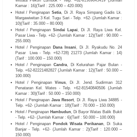
Wisata Pekon Lumbok - Telp. +62-
(Jumlah
81369645419
Kamar : 16)(Tarif : 225.000 – 420.000)
Hotel / Penginapan
Setia
, Di Jl. Raya Simpang
Gadis Lk.
Margawiwitan 3 Kel. Tugu
Sari - Telp. +62- (Jumlah Kamar :
10)(Tarif : 35.000 – 80.000)
Hotel / Penginapan
Sindai Lapai
, Di Jl. Raya Liwa Kel.
Pasar Liwa - Telp. +62- (Jumlah Kamar : 12)(Tarif : 90.000 –
255.000)
Hotel / Penginapan
Dana Insani
, Di Jl. Ryakudu No. 24
Pasar
Liwa - Telp. +62-728) 21273 (Jumlah Kamar : 14)
(Tarif : 100.000 – 150.000)
Hotel / Penginapan
Candra
, Di Kelurahan Pajar Bulan -
Telp. +62-82221482827 (Jumlah Kamar : 12)(Tarif : 50.000 –
100.000)
Hotel / Penginapan
Vinus
, Di Jl. Jend. Sudirman 312
Penataran Kel. Wates - Telp. +62-81540840506 (Jumlah
Kamar : 30)(Tarif : 50.000 – 150.000)
Hotel / Penginapan
Java Resort
, Di Jl. Raya Liwa 34885 -
Telp. +62- (Jumlah Kamar : 18)(Tarif : 70.000 – 150.000)
Hotel / Penginapan
Hambudun
, Di Bayor Watas Balik Bukit
- Telp. +62- (Jumlah Kamar : 6)(Tarif : 50.000 – 100.000)
Hotel / Penginapan
Pondok Wisata Perikanan
, Di Suka
Banjar - Telp. +62- (Jumlah Kamar : 2)(Tarif : 120.000 –
150.000)