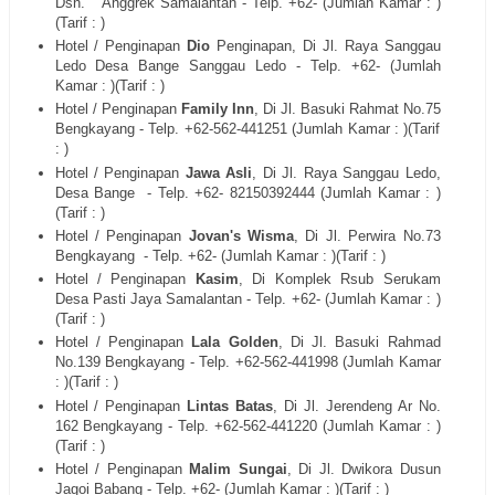
Dsn.
Anggrek Samalantan - Telp. +62- (Jumlah Kamar : )
(Tarif : )
Hotel / Penginapan
Dio
Penginapan, Di Jl. Raya Sanggau
Ledo Desa Bange Sanggau Ledo - Telp. +62- (Jumlah
Kamar : )(Tarif : )
Hotel / Penginapan
Family Inn
, Di Jl. Basuki Rahmat No.75
Bengkayang - Telp. +62-562-441251 (Jumlah Kamar : )(Tarif
: )
Hotel / Penginapan
Jawa Asli
, Di Jl. Raya Sanggau Ledo,
Desa Bange - Telp. +62- 82150392444 (Jumlah Kamar : )
(Tarif : )
Hotel / Penginapan
Jovan's Wisma
, Di Jl. Perwira No.73
Bengkayang - Telp. +62- (Jumlah Kamar : )(Tarif : )
Hotel / Penginapan
Kasim
, Di Komplek Rsub Serukam
Desa Pasti Jaya Samalantan - Telp. +62- (Jumlah Kamar : )
(Tarif : )
Hotel / Penginapan
Lala Golden
, Di Jl. Basuki Rahmad
No.139 Bengkayang - Telp. +62-562-441998 (Jumlah Kamar
: )(Tarif : )
Hotel / Penginapan
Lintas Batas
, Di Jl. Jerendeng Ar No.
162 Bengkayang - Telp. +62-562-441220 (Jumlah Kamar : )
(Tarif : )
Hotel / Penginapan
Malim Sungai
, Di Jl. Dwikora Dusun
Jagoi Babang - Telp. +62- (Jumlah Kamar : )(Tarif : )