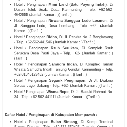
Hotel / Penginapan
Mimi Land (Batu Payung Indah)
, Di
Dusun Teluk Suak, Desa Karimunting - Telp. +62-562-
4642888 (Jumlah Kamar : )(Tarif : )
Hotel / Penginapan
Nirwana Sanggau Ledo Losmen
, Di
Jl. Sanggau Ledo, Desa Lembang - Telp. +62- (Jumlah
Kamar : )(Tarif : )
Hotel / Penginapan
Ridho
, Di Jl. Perwira No. 2 Bengkayang
- Telp. +62-562-441546 (Jumlah Kamar : )(Tarif : )
Hotel / Penginapan
Rsub Serukam
, Di Komplek Rsub
Serukam Desa Pasti Jaya - Telp. +62- (Jumlah Kamar : )
(Tarif : )
Hotel / Penginapan
Samudra Indah
, Di Komplek Taman
Wisata Samudra Indah Tanjung Gundul Karimunting - Telp.
+62-81345129452 (Jumlah Kamar : )(Tarif : )
Hotel / Penginapan
Segarik Penginapan
, Di Jl. Dwikora
Seluas Jagoi Babang - Telp. +62- (Jumlah Kamar : )(Tarif : )
Hotel / Penginapan
Wisma Repo
, Di Jl. Basuki Rahmat No.
34 - Telp. +62-562-441111 (Jumlah Kamar : )(Tarif : )
Daftar Hotel / Penginapan di Kabupaten Mempawah :
Hotel / Penginapan
Bulan Bintang
, Di Komp Terminal
Sungai Pinyuh - Telp. +62-561-652426 (Jumlah Kamar : )