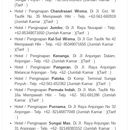
(Tarif : )
Hotel / Penginapan
Chandrasari Wisma
, Di Jl. Gst. M.
Taufik No. 35 Mempawah Hilir - Telp. +62-561-692819
(Jumlah Kamar : )(Tarif : )
Hotel / Penginapan
Jumbo
, Di Jl. Raya Nusapati - Telp.
+62-85349071650 (Jumlah Kamar : )(Tarif : )
Hotel / Penginapan
Kal-Sul Wisma
, Di Jl Gst Taufik No 42
Mempawah Hilir - Telp. +62- 85349071650 (Jumlah Kamar :
)(Tarif : )
Hotel / Penginapan
Kenanga
, Di Jl Anjungan Dalam,
Anjongan - Telp. +62- (Jumlah Kamar : )(Tarif : )
Hotel / Penginapan
Pangeran
, Di Jl. Raya Anjungan
Melancar Anjongan - Telp. +62- (Jumlah Kamar : )(Tarif : )
Hotel / Penginapan
Patoka
, Di Komp. Terminal Sungai
Pinyuh - Telp. +62-561-652362 (Jumlah Kamar : )(Tarif : )
Hotel / Penginapan
Permata Indah
, Di Jl. Moh. Taufik No.
16a Mempawah Hilir - Telp. +62- 561-691286 (Jumlah
Kamar : )(Tarif : )
Hotel / Penginapan
Purnama
, Di Jl Raya Anjungan No 32
Anjongan - Telp. +62- 82146877049 (Jumlah Kamar : )(Tarif
: )
Hotel / Penginapan
Sungai Mas
, Di Jl. Raya Anjungan No
31 Anjongan - Telp. +62- 82149383152 (Jumlah Kamar : )