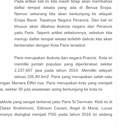
Pada artikel kali ini kita masih tetap akan membahas
daftar tempat wisata yang ada di Benua Eropa.
Namun sekarang kita akan berkunjung ke wilayah
Eropa Barat. Tepatnya Negara Perancis. Dan kali ini
khusus akan dibahas ibukota negara dari Perancis
yaitu Paris. Seperti artikel sebelumnya, sebelum kita
menuju daftar tempat wisata terlebih dahulu kita akan
berkenalan dengan Kota Paris tersebut.
Paris merupakan ibukota dari negara Prancis. Kota ini
memiliki jumlah populasi yang diperkirakan sekitar
2,237,607 jiwa pada tahun 2014. Memiliki wilayah
seluas
105,40 km2. Paris yang merupakan salah satu
engan Menara Eiffel nya. Paris merupakan kota yang menjadi
ia, sekitar 30 juta wisatawan asing berkunjung ke kota ini.
kbola yang sangat terkenal yaitu Paris St Germain. Klub ini di
Zlatan Ibrahimovic, Edinson Cavani, Angel di Maria, Lucas
namanya disingkat menjadi PSG pada tahun 2016 ini sedang