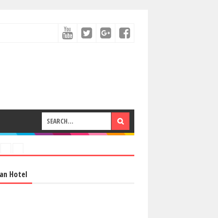
an Hotel