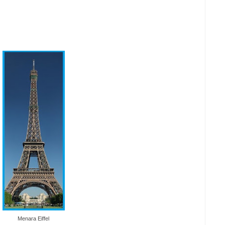
Menara Eiffel