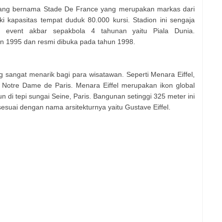
 yang bernama Stade De France yang merupakan markas dari
ki kapasitas tempat duduk 80.000 kursi. Stadion ini sengaja
n event akbar sepakbola 4 tahunan yaitu Piala Dunia.
n 1995 dan resmi dibuka pada tahun 1998.
g sangat menarik bagi para wisatawan. Seperti Menara Eiffel,
Notre Dame de Paris. Menara Eiffel merupakan ikon global
n di tepi sungai Seine, Paris. Bangunan setinggi 325 meter ini
suai dengan nama arsitekturnya yaitu Gustave Eiffel.