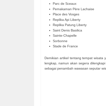
Parc de Sceaux
Pemakaman Père Lachaise
Place des Vosges
Replika Api Liberty
Replika Patung Liberty
Saint Denis Basilica
Sainte-Chapelle
Sorbonne
Stade de France
Demikian artikel tentang tempat wisata 
lengkap, namun akan segera dilengkapi
sebagai penambah wawasan seputar wisata