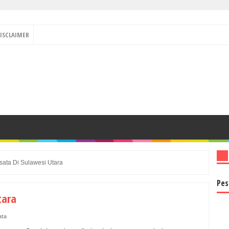
ISCLAIMER
sata Di Sulawesi Utara
Pes
tara
ata