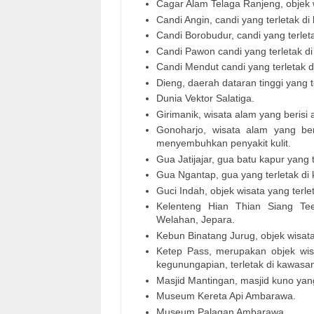
Cagar Alam Telaga Ranjeng, objek w
Candi Angin, candi yang terletak di
Candi Borobudur, candi yang terle
Candi Pawon candi yang terletak 
Candi Mendut candi yang terletak
Dieng, daerah dataran tinggi yang
Dunia Vektor Salatiga.
Girimanik, wisata alam yang berisi 
Gonoharjo, wisata alam yang be
menyembuhkan penyakit kulit.
Gua Jatijajar, gua batu kapur yang
Gua Ngantap, gua yang terletak di 
Guci Indah, objek wisata yang terl
Kelenteng Hian Thian Siang Tee
Welahan, Jepara.
Kebun Binatang Jurug, objek wisata
Ketep Pass, merupakan objek wis
kegunungapian, terletak di kawas
Masjid Mantingan, masjid kuno yan
Museum Kereta Api Ambarawa.
Museum Palagan Ambarawa.