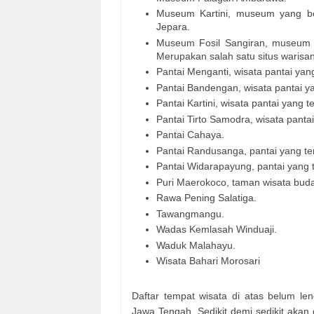
Museum Kartini, museum yang beri
Jepara.
Museum Fosil Sangiran, museum ar
Merupakan salah satu situs waris
Pantai Menganti, wisata pantai ya
Pantai Bandengan, wisata pantai ya
Pantai Kartini, wisata pantai yang t
Pantai Tirto Samodra, wisata pantai
Pantai Cahaya.
Pantai Randusanga, pantai yang te
Pantai Widarapayung, pantai
yang t
Puri Maerokoco, taman wisata bud
Rawa Pening Salatiga.
Tawangmangu.
Wadas Kemlasah Winduaji.
Waduk Malahayu.
Wisata Bahari Morosari
Daftar tempat wisata di atas belum le
Jawa Tengah. Sedikit demi sedikit akan 