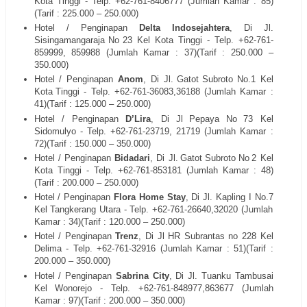
Kota Tinggi
- Telp. +62-
761-8406777
(Jumlah Kamar : 85)
(Tarif : 225.000 – 250.000)
Hotel / Penginapan
Delta Indosejahtera
, Di
Jl.
Sisingamangaraja
No
23
Kel Kota Tinggi
- Telp. +62-
761-
859999, 859988
(Jumlah Kamar : 37)(Tarif : 250.000 –
350.000)
Hotel / Penginapan
Anom
, Di
Jl.
Gatot
Subroto
No.1 Kel
Kota
Tinggi
- Telp. +62-
761-36083,36188
(Jumlah Kamar :
41)(Tarif : 125.000 – 250.000)
Hotel / Penginapan
D’Lira
, Di
Jl
Pepaya
No
73
Kel
Sidomulyo
- Telp. +62-
761-23719, 21719
(Jumlah Kamar :
72)(Tarif : 150.000 – 350.000)
Hotel / Penginapan
Bidadari
, Di
Jl.
Gatot
Subroto
No
2
Kel
Kota Tinggi
- Telp. +62-
761-853181
(Jumlah Kamar : 48)
(Tarif : 200.000 – 250.000)
Hotel / Penginapan
Flora Home Stay
, Di
Jl. Kapling I No.7
Kel Tangkerang Utara
- Telp. +62-
761-26640,32020
(Jumlah
Kamar : 34)(Tarif : 120.000 – 250.000)
Hotel / Penginapan
Trenz
, Di
Jl HR Subrantas no 228
Kel
Delima
- Telp. +62-
761-32916
(Jumlah Kamar : 51)(Tarif :
200.000 – 350.000)
Hotel / Penginapan
Sabrina City
, Di
Jl. Tuanku Tambusai
Kel Wonorejo
- Telp. +62-
761-848977,863677
(Jumlah
Kamar : 97)(Tarif : 200.000 – 350.000)