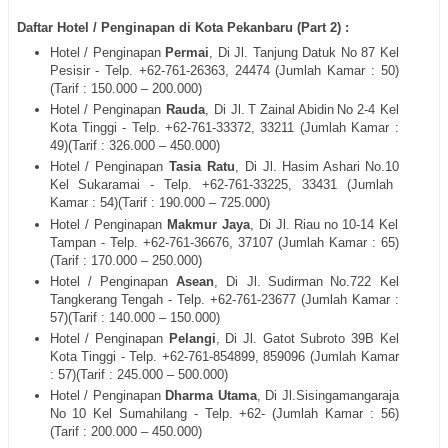
Daftar Hotel / Penginapan di Kota Pekanbaru (Part 2) :
Hotel / Penginapan
Permai
, Di
Jl. Tanjung Datuk No 87
Kel
Pesisir
- Telp. +62-
761-26363, 24474
(Jumlah Kamar : 50)
(Tarif : 150.000 – 200.000)
Hotel / Penginapan
Rauda
, Di
Jl.
T
Zainal
Abidin
No
2-4
Kel
Kota Tinggi
- Telp. +62-
761-33372, 33211
(Jumlah Kamar :
49)(Tarif : 326.000 – 450.000)
Hotel / Penginapan
Tasia Ratu
, Di
Jl.
Hasim
Ashari
No.10
Kel Sukaramai
- Telp. +62-
761-33225, 33431
(Jumlah
Kamar : 54)(Tarif : 190.000 – 725.000)
Hotel / Penginapan
Makmur Jaya
, Di
Jl.
Riau
no
10-14
Kel
Tampan
- Telp. +62-
761-36676, 37107
(Jumlah Kamar : 65)
(Tarif : 170.000 – 250.000)
Hotel / Penginapan
Asean
, Di
Jl.
Sudirman
No.722 Kel
Tangkerang
Tengah
- Telp. +62-
761-23677
(Jumlah Kamar :
57)(Tarif : 140.000 – 150.000)
Hotel / Penginapan
Pelangi
, Di
Jl. Gatot Subroto 39B Kel
Kota Tinggi
- Telp. +62-
761-854899, 859096
(Jumlah Kamar
: 57)(Tarif : 245.000 – 500.000)
Hotel / Penginapan
Dharma Utama
, Di
Jl.Sisingamangaraja
No 10 Kel Sumahilang
- Telp. +62- (Jumlah Kamar : 56)
(Tarif : 200.000 – 450.000)