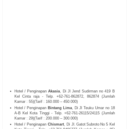
Hotel / Penginapan
Akasia
, Di
Jl Jend Sudirman no 419 B
Kel Cinta raja
- Telp. +62-
761-862872, 862874
(Jumlah
Kamar : 55)(Tarif : 160.000 – 450.000)
Hotel / Penginapan
Bintang Lima
, Di
Jl Teuku Umar no 18
A-B Kel Kota Tinggi
- Telp. +62-
761-26115/24115
(Jumlah
Kamar : 29)(Tarif : 200.000 – 300.000)
Hotel / Penginapan
Chismart
, Di
Jl.
Gatot
Subroto
No
5
Kel