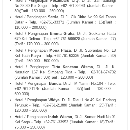
Hotel / Penginapan
Pekanbaru City
, Di
Jl. Samratulangi
No.28-30
Kel Sago
- Telp. +62-
761-32961
(Jumlah Kamar :
30)(Tarif : 150.000 – 250.000)
Hotel / Penginapan
Satria
, Di
Jl. Cik Ditiro No.99 Kel Tanah
Datar
- Telp. +62-
761-33371
(Jumlah Kamar : 16)(Tarif :
110.000 – 200.000)
Hotel / Penginapan
Emma Graha
, Di
Jl. Soekarno Hatta
679
Kel Delima
- Telp. +62-
761-566628
(Jumlah Kamar : 27)
(Tarif : 170.000 – 300.000)
Hotel / Penginapan
Mona Plaza
, Di
Jl. Subrantas No. 18
Kel Tuah Karya
- Telp. +62-
761-63336
(Jumlah Kamar : 80)
(Tarif : 250.000 – 500.000)
Hotel / Penginapan
Tirta Kencana Wisma
, Di
Jl. K.
Nasution 167 Kel Simpang Tiga
- Telp. +62-
761-674702
(Jumlah Kamar : 30)(Tarif : 120.000 – 200.000)
Hotel / Penginapan
Bunda
, Di
Jl. M Yamin No.104
- Telp.
+62-
761-21175
(Jumlah Kamar : 37)(Tarif : 130.000 –
500.000)
Hotel / Penginapan
Widya
, Di
Jl. Riau I No.49
Kel Padang
Terubuk
- Telp. +62-
761-21880
(Jumlah Kamar : 25)(Tarif :
120.000 – 250.000)
Hotel / Penginapan
Indah Wisma
, Di
Jl.
Saman
Hudi
No.91
Kel Sago
- Telp. +62-
761-33953
(Jumlah Kamar : 18)(Tarif :
75.000 – 250.000)