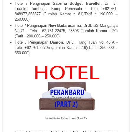
Hotel / Penginapan
Sabrina Budget Traveller
, Di
Jl.
Tuanku Tambusai
Komp Peninsula
- Telp. +62-
761-
848977,863677
(Jumlah Kamar : 81)(Tarif : 190.000 –
250.000)
Hotel / Penginapan
New Badarusamsi
, Di
Jl. SS Mangaraja
No.71
- Telp. +62-
761-22475, 23506
(Jumlah Kamar : 20)
(Tarif : 200.000 – 250.000)
Hotel / Penginapan
Damon
, Di
Jl. Hang Tuah No. 46 A
-
Telp. +62-
761-22795
(Jumlah Kamar : 16)(Tarif : 250.000 –
350.000)
Hotel Kota Pekanbaru (Part 2)